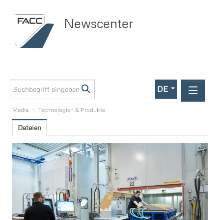
Newscenter
DE
Media
/
Technologien & Produkte
Meldungen
Dateien
Media
Management
Technologien & Produkte
Unternehmen
BEyond Magazin
Markenauftritt