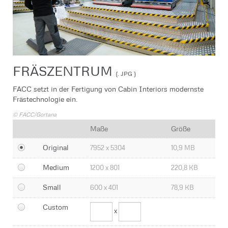
Kontakt
FRÄSZENTRUM
(. JPG )
FACC setzt in der Fertigung von Cabin Interiors modernste
Frästechnologie ein.
© FACC/Gortana
Maße
Größe
Original
7952 x 5304
10,9 MB
Medium
1200 x 801
220,8 KB
Small
600 x 401
78,9 KB
Custom
x