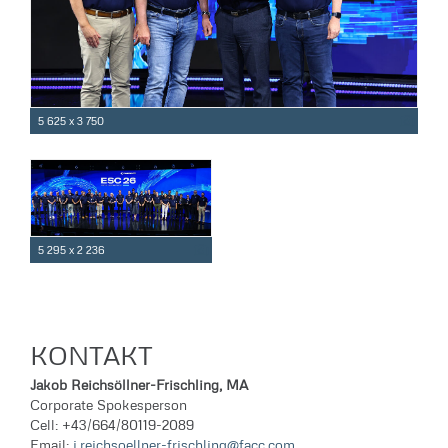
5 625 x 3 750
5 295 x 2 236
KONTAKT
Jakob Reichsöllner-Frischling, MA
Corporate Spokesperson
Cell: +43/664/80119-2089
Email:
j.reichsoellner-frischling@facc.com