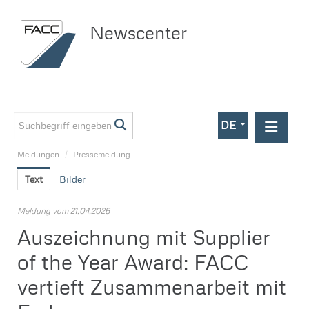
Newscenter
DE
Meldungen
/
Pressemeldung
Meldungen
Text
Bilder
Investor Relations
Pressemeldung
Meldung vom 21.04.2026
Auszeichnung mit Supplier
Media
of the Year Award: FACC
Kontakt
vertieft Zusammenarbeit mit