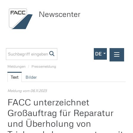
Newscenter
DE
Meldungen
/
Pressemeldung
Meldungen
Text
Bilder
Investor Relations
Pressemeldung
Meldung vom 06.11.2023
FACC unterzeichnet
Media
Großauftrag für Reparatur
Kontakt
und Überholung von