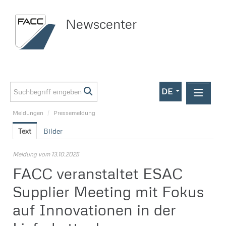
Newscenter
DE
Meldungen
/
Pressemeldung
Meldungen
Text
Bilder
Investor Relations
Pressemeldung
Meldung vom 13.10.2025
FACC veranstaltet ESAC
Media
Supplier Meeting mit Fokus
Kontakt
auf Innovationen in der