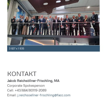
3 827 x 1 935
KONTAKT
Jakob Reichsöllner-Frischling, MA
Corporate Spokesperson
Cell: +43/664/80119-2089
Email:
j.reichsoellner-frischling@facc.com