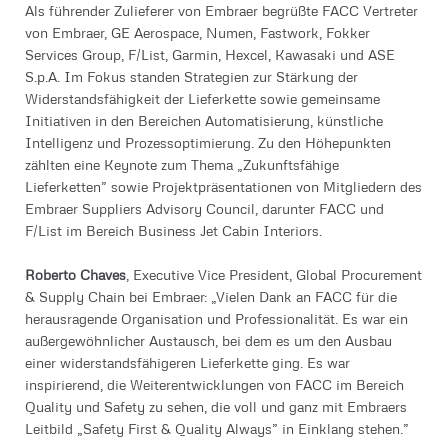
Als führender Zulieferer von Embraer begrüßte FACC Vertreter
von Embraer, GE Aerospace, Numen, Fastwork, Fokker
Services Group, F/List, Garmin, Hexcel, Kawasaki und ASE
S.p.A. Im Fokus standen Strategien zur Stärkung der
Widerstandsfähigkeit der Lieferkette sowie gemeinsame
Initiativen in den Bereichen Automatisierung, künstliche
Intelligenz und Prozessoptimierung. Zu den Höhepunkten
zählten eine Keynote zum Thema „Zukunftsfähige
Lieferketten” sowie Projektpräsentationen von Mitgliedern des
Embraer Suppliers Advisory Council, darunter FACC und
F/List im Bereich Business Jet Cabin Interiors.
Roberto Chaves
, Executive Vice President, Global Procurement
& Supply Chain bei Embraer: „Vielen Dank an FACC für die
herausragende Organisation und Professionalität. Es war ein
außergewöhnlicher Austausch, bei dem es um den Ausbau
einer widerstandsfähigeren Lieferkette ging. Es war
inspirierend, die Weiterentwicklungen von FACC im Bereich
Quality und Safety zu sehen, die voll und ganz mit Embraers
Leitbild „Safety First & Quality Always” in Einklang stehen.”