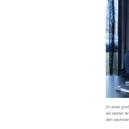
In einer gro
als bester A
den sechsten