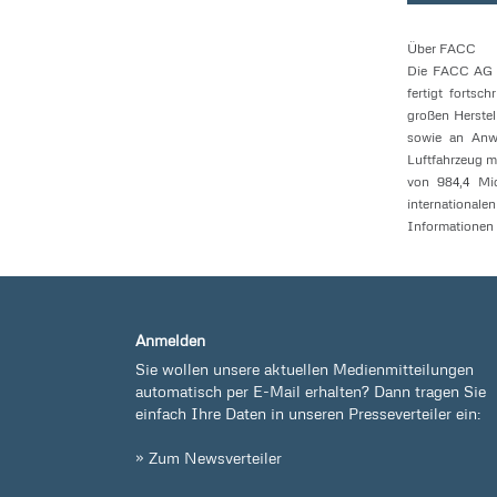
Über FACC
Die FACC AG z
fertigt fortsc
großen Herstel
sowie an Anwe
Luftfahrzeug m
von 984,4 Mio
internationale
Informationen 
Anmelden
Sie wollen unsere aktuellen Medienmitteilungen
automatisch per E-Mail erhalten? Dann tragen Sie
einfach Ihre Daten in unseren Presseverteiler ein:
» Zum Newsverteiler