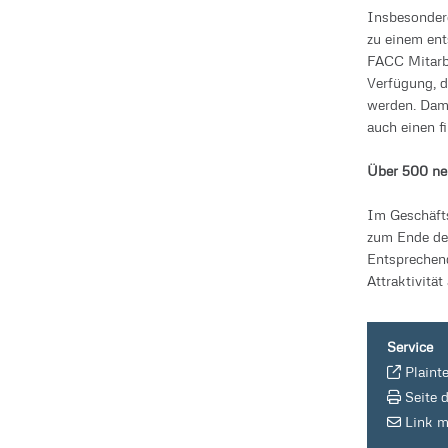
Insbesondere
zu einem ent
FACC Mitarbe
Verfügung, 
werden. Dami
auch einen fi
Über 500 neu
Im Geschäft
zum Ende des
Entsprechend
Attraktivitä
Service
Plaint
Seite 
Link m