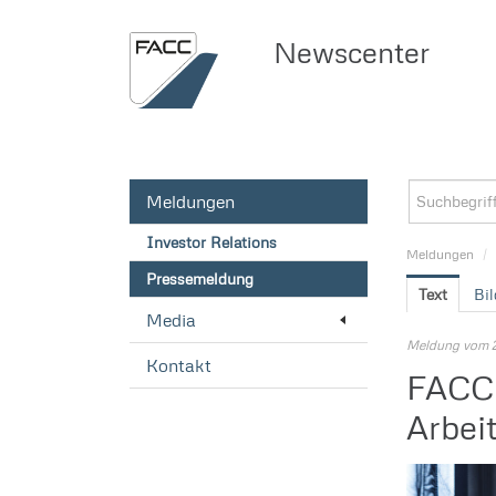
Newscenter
Meldungen
Investor Relations
Meldungen
/
Pressemeldung
Text
Bil
Media
Meldung vom 2
Kontakt
FACC 
Arbei