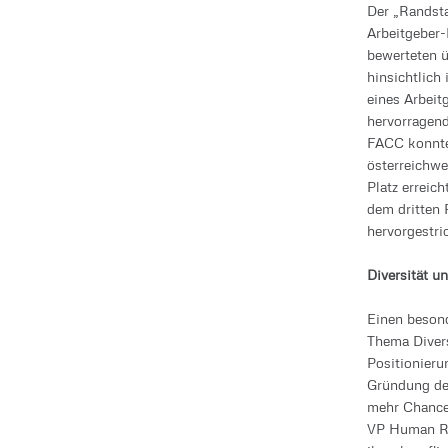
Der „Randst
Arbeitgeber-
bewerteten 
hinsichtlich 
eines Arbeit
hervorragend
FACC konnte 
österreichwe
Platz erreic
dem dritten 
hervorgestri
Diversität u
Einen beson
Thema Divers
Positionieru
Gründung de
mehr Chancen
VP Human Re