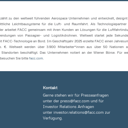
ählt zu den weltweit führenden Aerospace Unternehmen und entwickelt, design
hrittliche Leichtbausysteme für die Luft- und Raumfahrt. Als Technologiepartner 
ler arbeitet FACC gemeinsam mit ihren Kunden an Lösungen für die Luftfahrtindu
ndungen von Passagier- und Logistikdrohnen. Weltweit startet jede Sekunde
it FACC-Technologie an Bord. Im Geschäftsjahr 2025 erzielte FACC einen Jahresu
. €. Weltweit werden über 3.900 Mitarbeiter*innen aus über 50 Nationen a
n Standorten beschäftigt. Das Unternehmen notiert an der Wiener Börse. Für we
besuchen Sie bitte
facc.com
.
Kontakt
Gerne stehen wir für Presseanfragen
unter der
press@facc.com
und für
Investor Relations Anfragen
unter
investor.relations@facc.com
zur
Verfügung.