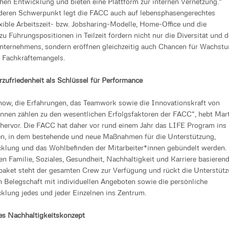
ichen Entwicklung und bieten eine Plattform zur internen Vernetzung.“
deren Schwerpunkt legt die FACC auch auf lebensphasengerechtes
exible Arbeitszeit- bzw. Jobsharing-Modelle, Home-Office und die
zu Führungspositionen in Teilzeit fördern nicht nur die Diversität und 
nternehmens, sondern eröffnen gleichzeitig auch Chancen für Wachst
s Fachkräftemangels.
zufriedenheit als Schlüssel für Performance
ow, die Erfahrungen, das Teamwork sowie die Innovationskraft von
innen zählen zu den wesentlichen Erfolgsfaktoren der FACC“, hebt Mar
ervor. Die FACC hat daher vor rund einem Jahr das LIFE Program ins
en, in dem bestehende und neue Maßnahmen für die Unterstützung,
klung und das Wohlbefinden der Mitarbeiter*innen gebündelt werden.
en Familie, Soziales, Gesundheit, Nachhaltigkeit und Karriere basieren
ket steht der gesamten Crew zur Verfügung und rückt die Unterstüt
 Belegschaft mit individuellen Angeboten sowie die persönliche
klung jedes und jeder Einzelnen ins Zentrum.
es Nachhaltigkeitskonzept