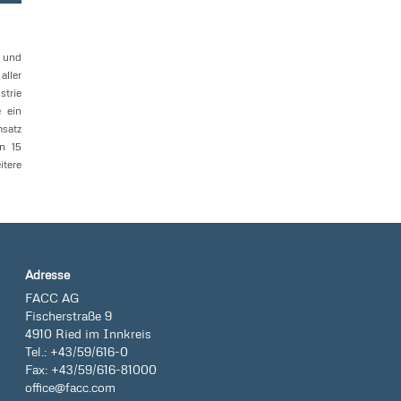
t und
aller
strie
 ein
msatz
n 15
itere
Adresse
FACC AG
Fischerstraße 9
4910 Ried im Innkreis
Tel.: +43/59/616-0
Fax: +43/59/616-81000
office@facc.com