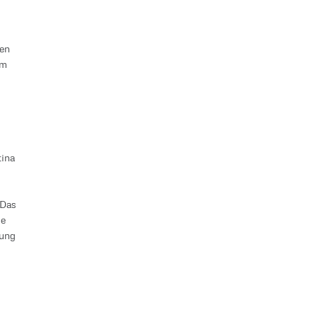
den
um
tina
 Das
de
zung