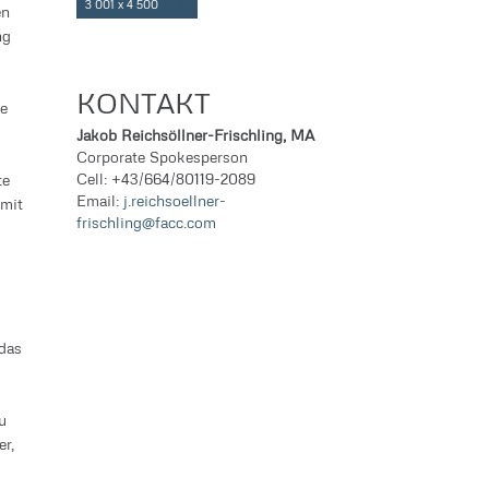
3 001 x 4 500
en
ng
KONTAKT
ne
Jakob Reichsöllner-Frischling, MA
Corporate Spokesperson
Cell: +43/664/80119-2089
te
Email:
j.reichsoellner-
 mit
frischling@facc.com
das
u
r,