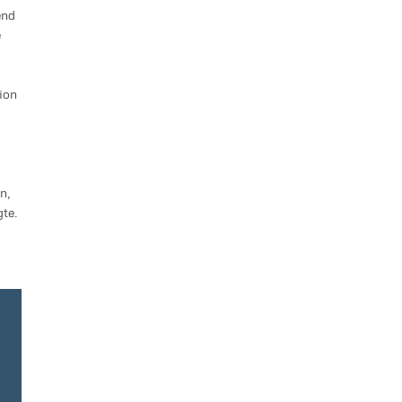
end
e
ion
n,
te.