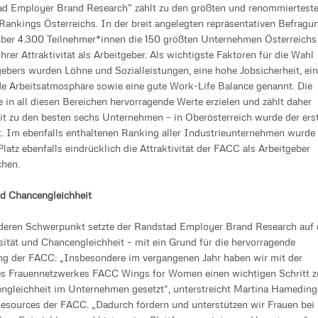
ad Employer Brand Research” zählt zu den größten und renommiertest
Rankings Österreichs. In der breit angelegten repräsentativen Befragu
über 4.300 Teilnehmer*innen die 150 größten Unternehmen Österreichs
ihrer Attraktivität als Arbeitgeber. Als wichtigste Faktoren für die Wahl
gebers wurden Löhne und Sozialleistungen, eine hohe Jobsicherheit, ei
e Arbeitsatmosphäre sowie eine gute Work-Life Balance genannt. Die
in all diesen Bereichen hervorragende Werte erzielen und zählt daher
it zu den besten sechs Unternehmen – in Oberösterreich wurde der ers
ht. Im ebenfalls enthaltenen Ranking aller Industrieunternehmen wurde
Platz ebenfalls eindrücklich die Attraktivität der FACC als Arbeitgeber
chen.
nd Chancengleichheit
deren Schwerpunkt setzte der Randstad Employer Brand Research auf 
ität und Chancengleichheit – mit ein Grund für die hervorragende
ng der FACC: „Insbesondere im vergangenen Jahr haben wir mit der
s Frauennetzwerkes FACC Wings for Women einen wichtigen Schritt z
gleichheit im Unternehmen gesetzt“, unterstreicht Martina Hamedinge
sources der FACC. „Dadurch fördern und unterstützen wir Frauen bei