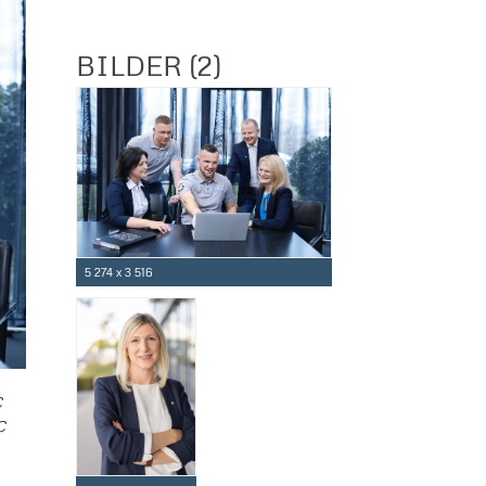
BILDER (2)
5 274 x 3 516
C
C