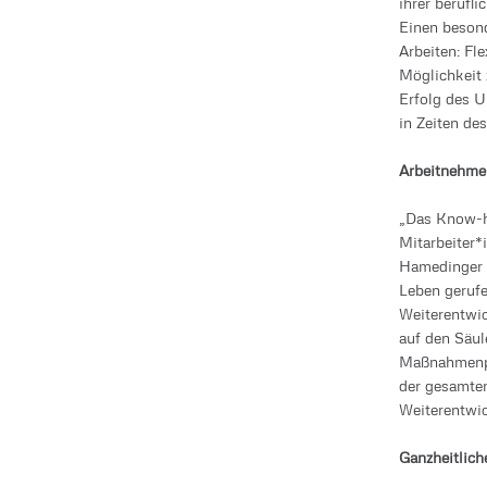
ihrer berufl
Einen beson
Arbeiten: Fl
Möglichkeit 
Erfolg des U
in Zeiten de
Arbeitnehmer
„Das Know-h
Mitarbeiter*
Hamedinger h
Leben geruf
Weiterentwic
auf den Säul
Maßnahmenpa
der gesamten
Weiterentwic
Ganzheitlich