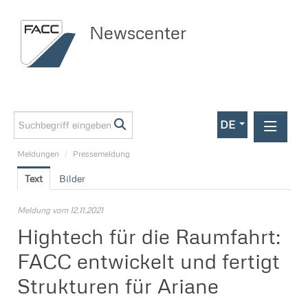
Newscenter
DE
Meldungen
/
Pressemeldung
Meldungen
Text
Bilder
Investor Relations
Pressemeldung
Meldung vom 12.11.2021
Hightech für die Raumfahrt:
Media
FACC entwickelt und fertigt
Kontakt
Strukturen für Ariane