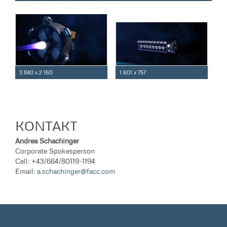
3 840 x 2 160
1 601 x 757
KONTAKT
Andrea Schachinger
Corporate Spokesperson
Cell: +43/664/80119-1194
Email:
a.schachinger@facc.com