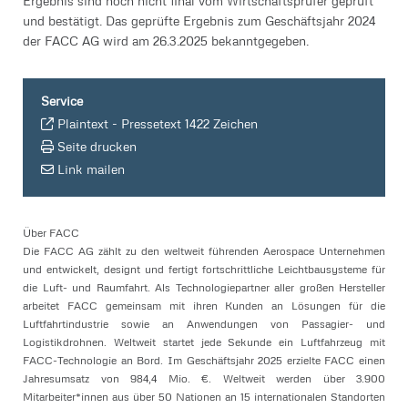
Ergebnis sind noch nicht final vom Wirtschaftsprüfer geprüft
und bestätigt. Das geprüfte Ergebnis zum Geschäftsjahr 2024
der FACC AG wird am 26.3.2025 bekanntgegeben.
Service
Plaintext
-
Pressetext 1422 Zeichen
Seite drucken
Link mailen
Über FACC
Die FACC AG zählt zu den weltweit führenden Aerospace Unternehmen
und entwickelt, designt und fertigt fortschrittliche Leichtbausysteme für
die Luft- und Raumfahrt. Als Technologiepartner aller großen Hersteller
arbeitet FACC gemeinsam mit ihren Kunden an Lösungen für die
Luftfahrtindustrie sowie an Anwendungen von Passagier- und
Logistikdrohnen. Weltweit startet jede Sekunde ein Luftfahrzeug mit
FACC-Technologie an Bord. Im Geschäftsjahr 2025 erzielte FACC einen
Jahresumsatz von 984,4 Mio. €. Weltweit werden über 3.900
Mitarbeiter*innen aus über 50 Nationen an 15 internationalen Standorten