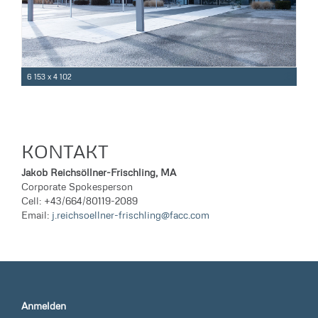
6 153 x 4 102
KONTAKT
Jakob Reichsöllner-Frischling, MA
Corporate Spokesperson
Cell: +43/664/80119-2089
Email:
j.reichsoellner-frischling@facc.com
Anmelden