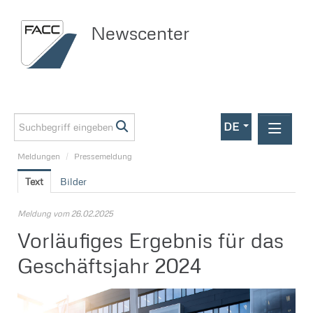
Newscenter
DE
Meldungen
/
Pressemeldung
Meldungen
Text
Bilder
Investor Relations
Pressemeldung
Meldung vom 26.02.2025
Vorläufiges Ergebnis für das
Media
Geschäftsjahr 2024
Kontakt