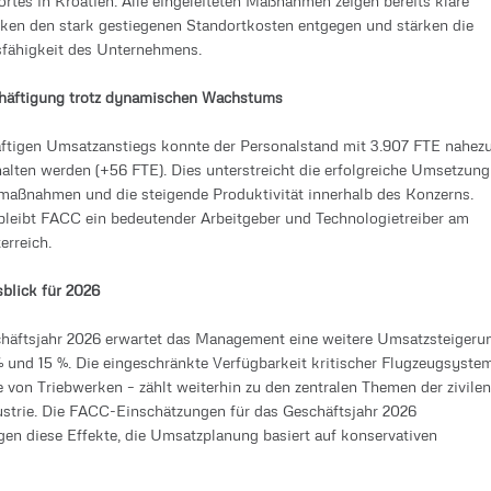
rtes in Kroatien. Alle eingeleiteten Maßnahmen zeigen bereits klare
ken den stark gestiegenen Standortkosten entgegen und stärken die
fähigkeit des Unternehmens.
chäftigung trotz dynamischen Wachstums
äftigen Umsatzanstiegs konnte der Personalstand mit 3.907 FTE nahez
alten werden (+56 FTE). Dies unterstreicht die erfolgreiche Umsetzung
zmaßnahmen und die steigende Produktivität innerhalb des Konzerns.
 bleibt FACC ein bedeutender Arbeitgeber und Technologietreiber am
erreich.
sblick für 2026
häftsjahr 2026 erwartet das Management eine weitere Umsatzsteigeru
 und 15 %. Die eingeschränkte Verfügbarkeit kritischer Flugzeugsyste
 von Triebwerken – zählt weiterhin zu den zentralen Themen der zivilen
ustrie. Die FACC-Einschätzungen für das Geschäftsjahr 2026
gen diese Effekte, die Umsatzplanung basiert auf konservativen