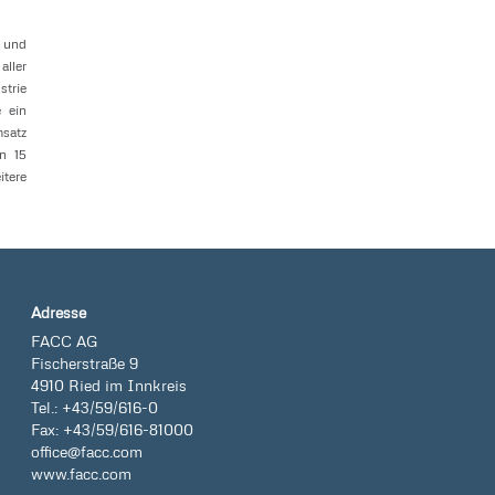
t und
aller
strie
 ein
msatz
n 15
itere
Adresse
FACC AG
Fischerstraße 9
4910 Ried im Innkreis
Tel.: +43/59/616-0
Fax: +43/59/616-81000
office@facc.com
www.facc.com