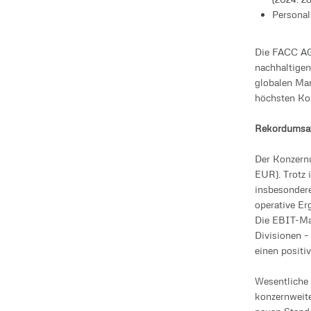
Personal
Die FACC AG 
nachhaltigen
globalen Mar
höchsten Ko
Rekordumsat
Der Konzernu
EUR). Trotz 
insbesondere
operative Er
Die EBIT-Mar
Divisionen –
einen positi
Wesentliche 
konzernweite