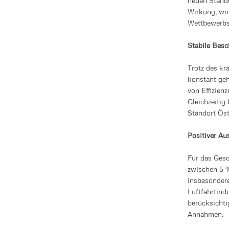
neuen Stando
Wirkung, wir
Wettbewerbs
Stabile Bes
Trotz des kr
konstant geh
von Effizien
Gleichzeitig
Standort Öst
Positiver Au
Für das Gesc
zwischen 5 %
insbesondere
Luftfahrtind
berücksichti
Annahmen.