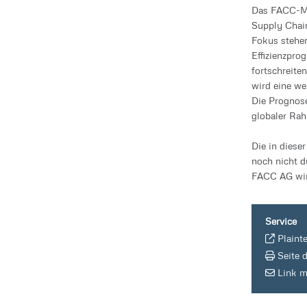
Das FACC-Ma
Supply Chain
Fokus stehe
Effizienzpr
fortschreit
wird eine we
Die Prognose
globaler Ra
Die in diese
noch nicht d
FACC AG wird
Service
Plaint
Seite 
Link m