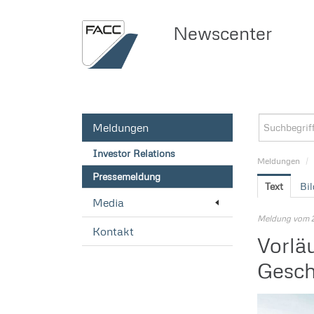
Newscenter
Meldungen
Investor Relations
Meldungen
/
Pressemeldung
Text
Bil
Media
Meldung vom 2
Kontakt
Vorlä
Gesch