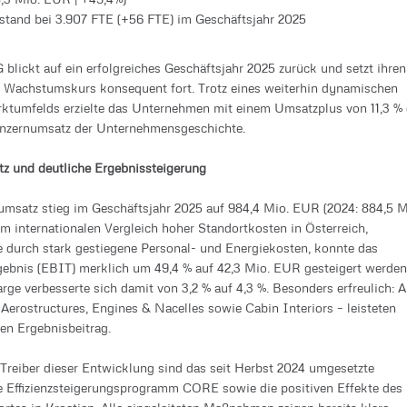
stand bei 3.907 FTE (+56 FTE) im Geschäftsjahr 2025
blickt auf ein erfolgreiches Geschäftsjahr 2025 zurück und setzt ihren
 Wachstumskurs konsequent fort. Trotz eines weiterhin dynamischen
ktumfelds erzielte das Unternehmen mit einem Umsatzplus von 11,3 %
nzernumsatz der Unternehmensgeschichte.
z und deutliche Ergebnissteigerung
msatz stieg im Geschäftsjahr 2025 auf 984,4 Mio. EUR (2024: 884,5 M
im internationalen Vergleich hoher Standortkosten in Österreich,
 durch stark gestiegene Personal- und Energiekosten, konnte das
gebnis (EBIT) merklich um 49,4 % auf 42,3 Mio. EUR gesteigert werden
ge verbesserte sich damit von 3,2 % auf 4,3 %. Besonders erfreulich: A
 Aerostructures, Engines & Nacelles sowie Cabin Interiors – leisteten
ven Ergebnisbeitrag.
Treiber dieser Entwicklung sind das seit Herbst 2024 umgesetzte
 Effizienzsteigerungsprogramm CORE sowie die positiven Effekte des