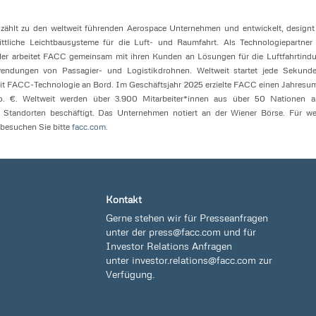
ählt zu den weltweit führenden Aerospace Unternehmen und entwickelt, design
hrittliche Leichtbausysteme für die Luft- und Raumfahrt. Als Technologiepartner 
ler arbeitet FACC gemeinsam mit ihren Kunden an Lösungen für die Luftfahrtindu
ndungen von Passagier- und Logistikdrohnen. Weltweit startet jede Sekunde
it FACC-Technologie an Bord. Im Geschäftsjahr 2025 erzielte FACC einen Jahresu
. €. Weltweit werden über 3.900 Mitarbeiter*innen aus über 50 Nationen a
n Standorten beschäftigt. Das Unternehmen notiert an der Wiener Börse. Für we
besuchen Sie bitte
facc.com
.
Kontakt
Gerne stehen wir für Presseanfragen
unter der
press@facc.com
und für
Investor Relations Anfragen
unter
investor.relations@facc.com
zur
Verfügung.