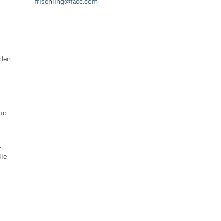
frischling@facc.com
 den
io.
.
lle