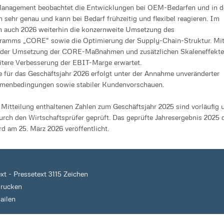
nagement beobachtet die Entwicklungen bei OEM-Bedarfen und in d
 sehr genau und kann bei Bedarf frühzeitig und flexibel reagieren. Im
n auch 2026 weiterhin die konzernweite Umsetzung des
ogramms „CORE“ sowie die Optimierung der Supply-Chain-Struktur. Mi
ender Umsetzung der CORE-Maßnahmen und zusätzlichen Skaleneffekt
itere Verbesserung der EBIT-Marge erwartet.
 für das Geschäftsjahr 2026 erfolgt unter der Annahme unveränderter
hmenbedingungen sowie stabiler Kundenvorschauen.
r Mitteilung enthaltenen Zahlen zum Geschäftsjahr 2025 sind vorläufig 
urch den Wirtschaftsprüfer geprüft. Das geprüfte Jahresergebnis 2025 
 am 25. März 2026 veröffentlicht.
ext
-
Pressetext 3115 Zeichen
drucken
ailen