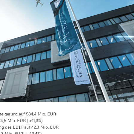
eigerung auf 984,4 Mio. EUR
84,5 Mio. EUR | +11,3%)
ng des EBIT auf 42,3 Mio. EUR
8,3 Mio. EUR | +49,4%)