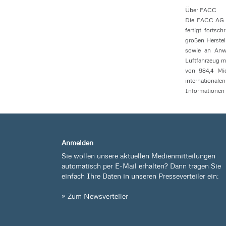
Über FACC
Die FACC AG z
fertigt fortsc
großen Herstel
sowie an Anwe
Luftfahrzeug m
von 984,4 Mio
internationale
Informationen 
Anmelden
Sie wollen unsere aktuellen Medienmitteilungen
automatisch per E-Mail erhalten? Dann tragen Sie
einfach Ihre Daten in unseren Presseverteiler ein:
» Zum Newsverteiler