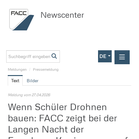
Newscenter
DE
Meldungen
/
Pressemeldung
Meldungen
Text
Bilder
Investor Relations
Pressemeldung
Meldung vom 27.04.2026
Wenn Schüler Drohnen
Media
bauen: FACC zeigt bei der
Kontakt
Langen Nacht der