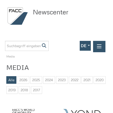
Newscenter
DE
Media
Meldungen
MEDIA
Media
Management
Alle
2026
2025
2024
2023
2022
2021
2020
Technologien & Produkte
2019
2018
2017
Unternehmen
BEyond Magazin
Markenauftritt