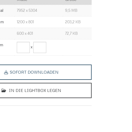
al
7952 x 5304
9,5 MB
um
1200 x 801
203,2 KB
600 x 401
72,7 KB
om
x
SOFORT DOWNLOADEN
IN DIE LIGHTBOX LEGEN