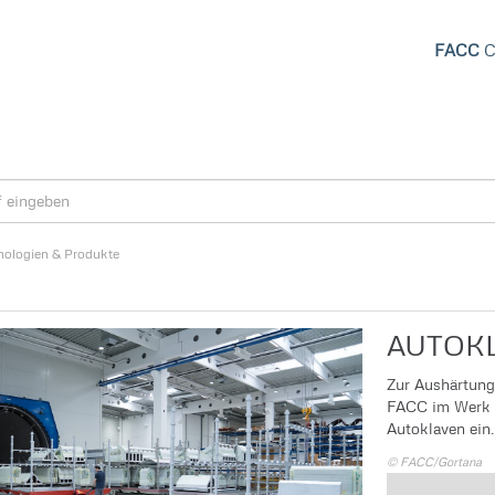
FACC
C
nologien & Produkte
AUTOK
Zur Aushärtung
FACC im Werk 2
Autoklaven ein.
© FACC/Gortana