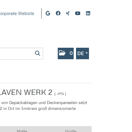
orporate Website
0
DE
LAVEN WERK 2
(. JPG )
 von Gepäckablagen und Deckenpaneelen setzt
 in Ort im Innkreis groß dimensionierte
Maße
Größe