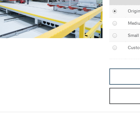
Origin
Medi
Small
Cust